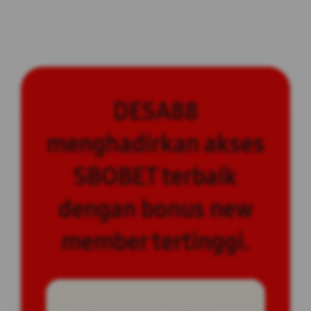
DESA88
menghadirkan akses
SBOBET terbaik
dengan bonus new
member tertinggi.