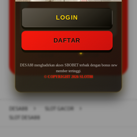
Minimal Deposit Rp. 10.000
LOGIN
Minimal Withdraw Rp 25.000
DAFTAR
LOGIN
DAFTAR
DESA88 menghadirkan akses SBOBET terbaik dengan bonus new
member tertinggi.
© COPYRIGHT 2026 SLOT88
Layer Popup Close
DESA88
>
SLOT GACOR
>
SLOT DESA88