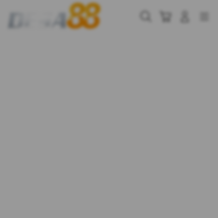
Skip
to
Cari
Troli
Login
Navigation
content